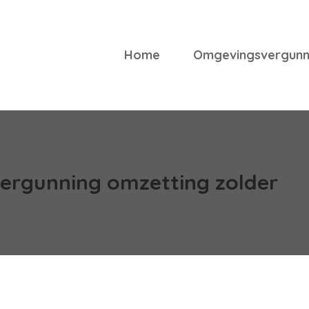
Home
Omgevingsvergunn
ergunning omzetting zolder