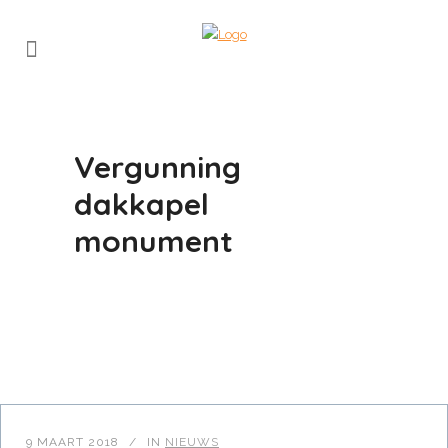
Vergunning
dakkapel
monument
9 MAART 2018
IN
NIEUWS